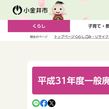
こ
の
ペ
ー
くらし
子育て・
ジ
の
トップページ
くらし
ごみ・リサイク
現在のページ
先
頭
本
で
文
す
こ
こ
か
ら
平成31年度一般