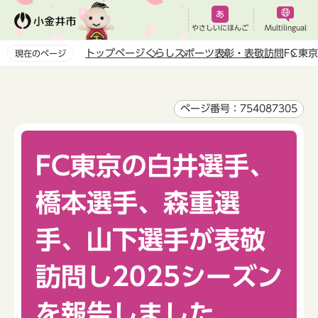
こ
の
やさしいにほんご
Multilingual
ペ
トップページ
くらし
スポーツ
表彰・表敬訪問
FC東
現在のページ
ー
本
ジ
文
の
こ
ページ番号：754087305
先
こ
頭
か
で
FC東京の白井選手、
ら
す
橋本選手、森重選
手、山下選手が表敬
訪問し2025シーズン
を報告しました