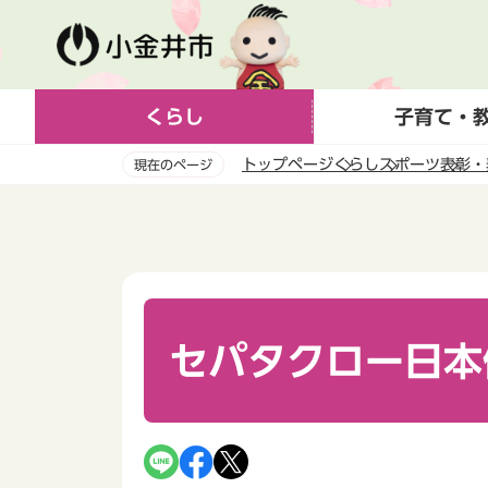
こ
の
ペ
ー
くらし
子育て・
ジ
の
トップページ
くらし
スポーツ
表彰・
現在のページ
先
頭
本
で
文
す
こ
こ
か
ら
セパタクロー日本