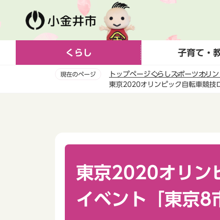
こ
の
ペ
ー
くらし
子育て・
ジ
の
トップページ
くらし
スポーツ
オリン
現在のページ
先
東京2020オリンピック自転車競技ロー
頭
本
で
文
す
こ
こ
か
ら
東京2020オリ
イベント「東京8市 