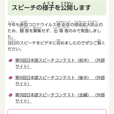
ようす
こうかい
スピーチの
様子
を
公開
します
ことし
しんがた
かんせんしょう
かんせんかくだいぼうし
今年
も
新型
コロナウイルス
感染症
の
感染拡大防止
の
かんきゃく
ぼしゅう
しゅつじょうしゃ
じっし
ため、
観客
を
募集
せず、
出場者
のみで
実施
しまし
た。
とうじつ
おさ
らん
当日
のスピーチをビデオに
収
めましたのでぜひご
覧
く
ださい。
第9回日本語スピーチコンテスト（前半） （外部
サイト）
第9回日本語スピーチコンテスト（後半） （外部
サイト）
第9回日本語スピーチコンテスト（全編） （外部
サイト）