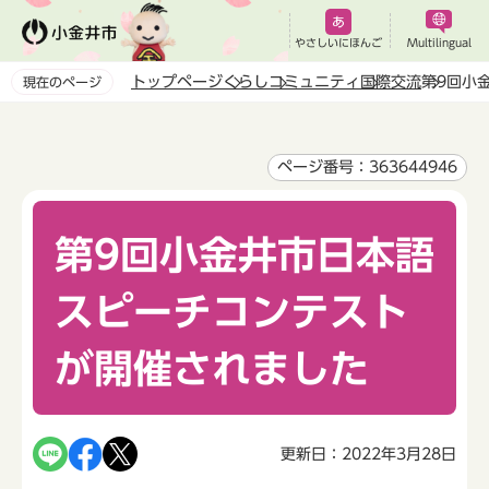
こ
の
やさしいにほんご
Multilingual
ペ
トップページ
くらし
コミュニティ
国際交流
第9回小
現在のページ
ー
本
ジ
文
の
こ
ページ番号：363644946
先
こ
頭
か
で
第9回小金井市日本語
ら
す
スピーチコンテスト
が開催されました
更新日：2022年3月28日