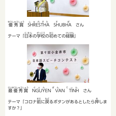
ゆうしゅうしょう
しゅれすた
すば
優秀賞
SHRESTHA
SHUBHA
さん
にほん
がっこう
はじ
けいけん
テーマ「
日本
の
学校
の
初
めての
経験
」
さいゆうしゅうしょう
ぐぇん ばん てぃん
最優秀賞
NGUYEN VAN TINH
さん
まえ
もど
お
テーマ「コロナ
前
に
戻
るボタンがあるとしたら
押
しま
すか？」