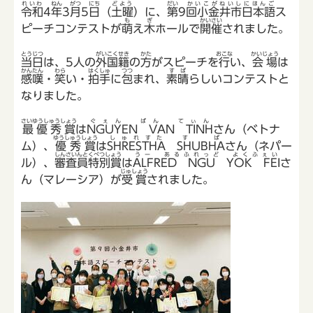
れいわ
ねん
がつ
にち
どよう
だい
かいこがねいしにほんご
令和
4
年
3
月
5
日
（
土曜
）に、
第
9
回小金井市日本語
ス
も
ぎ
かいさい
ピーチコンテストが
萌
え
木
ホールで
開催
されました。
とうじつ
がいこくせき
かた
おこな
かいじょう
当日
は、5人の
外国籍
の
方
がスピーチを
行
い、
会場
は
かんたん
わら
はくしゅ
つつ
すば
感嘆
・
笑
い・
拍手
に
包
まれ、
素晴
らしいコンテストと
なりました。
さいゆうしゅうしょう
ぐぇん ばん てぃん
最優秀賞
は
NGUYEN VAN TINH
さん（ベトナ
ゆうしゅうしょう
しゅれすた
すば
ム）、
優秀賞
は
SHRESTHA
SHUBHA
さん（ネパー
しんさいんとくべつしょう
うー あるふれっど よくふぇい
ル）、
審査員特別賞
は
ALFRED NGU YOK FEI
さ
じゅしょう
ん（マレーシア）が
受賞
されました。