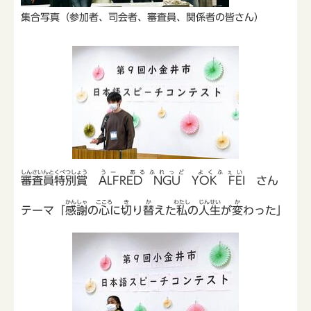
集合写真（参加者、司会者、審査員、関係者の皆さん）
しんさいんとくべつしょう
うー あるふれっど よくふぇい
審査員特別賞
ALFRED NGU YOK FEI
さん
かんしゃ
こころ
き
か
わたし
じんせい
か
テーマ「
感謝
の
心
に
切
り
替
えた
私
の
人生
が
変
わった」