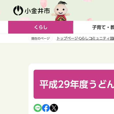
こ
の
ペ
ー
くらし
子育て・
ジ
の
トップページ
くらし
コミュニティ
国
現在のページ
先
頭
本
で
文
す
こ
こ
か
ら
平成29年度うど