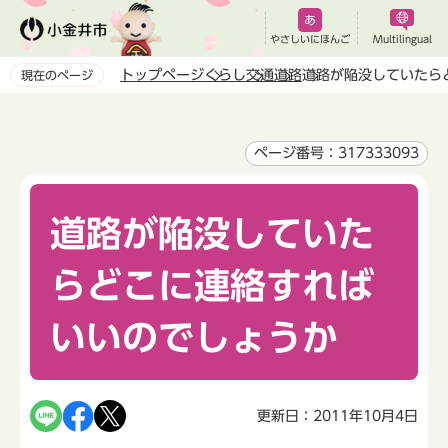
こ
の
やさしいにほんご
Multilingual
ペ
トップページ
くらし
交通
道路
道路が陥没していたら
現在のページ
ー
本
ジ
文
の
こ
ページ番号：317333093
先
こ
頭
か
で
道路が陥没していた
ら
す
らどこに連絡すれば
いいのでしょうか
更新日：2011年10月4日