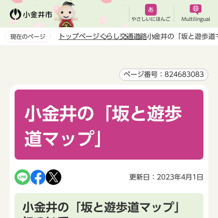
こ
の
やさしいにほんご
Multilingual
ペ
トップページ
くらし
交通
道路
小金井の「坂と遊歩道
現在のページ
ー
本
ジ
文
の
こ
ページ番号：824683083
先
こ
頭
か
で
小金井の「坂と遊歩
ら
す
道マップ」
更新日：2023年4月1日
小金井の「坂と遊歩道マップ」