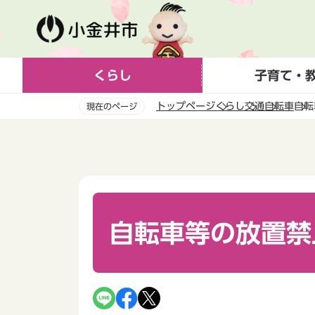
こ
の
ペ
ー
くらし
子育て・
ジ
の
トップページ
くらし
交通
自転車
自転
現在のページ
先
頭
本
で
文
す
こ
こ
か
ら
自転車等の放置禁