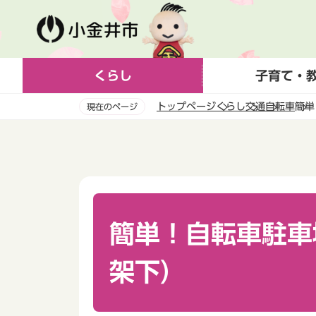
こ
の
ペ
ー
くらし
子育て・
ジ
の
トップページ
くらし
交通
自転車
簡単
現在のページ
先
頭
本
で
文
す
こ
こ
か
ら
簡単！自転車駐車
架下）