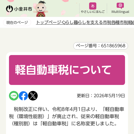
こ
の
やさしいにほんご
Multilingual
ペ
トップページ
くらし
暮らしを支える市税
各種市税
軽
現在のページ
ー
本
ジ
文
の
こ
ページ番号：651865968
先
こ
頭
か
で
軽自動車税について
ら
す
更新日：2026年5月19日
税制改正に伴い、令和8年4月1日より、「軽自動車
税（環境性能割）」が廃止され、従来の軽自動車税
（種別割）は「軽自動車税」に名称変更しました。