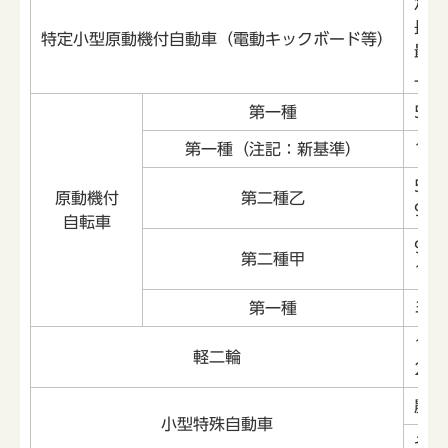
定格
長さ
特定小型原動機付自動車（電動キックボード等）
最高
上記
第一種
50
第一種（注記：新基準）
12
50
原動機付
第二種乙
90
自転車
90
第二種甲
12
第一種
ミニ
12
軽二輪
25
農耕
小型特殊自動車
その