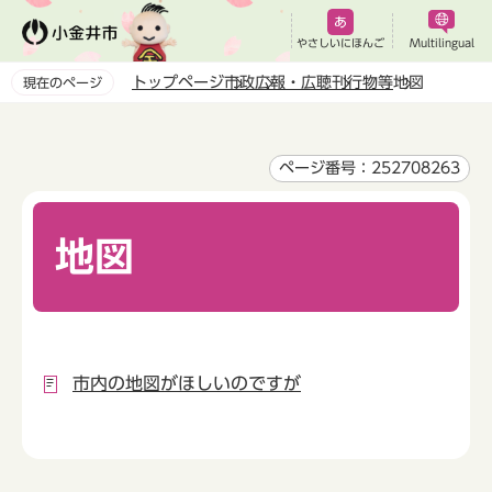
こ
の
やさしいにほんご
Multilingual
ペ
トップページ
市政
広報・広聴
刊行物等
地図
現在のページ
ー
本
ジ
文
の
こ
ページ番号：252708263
先
こ
頭
か
で
地図
ら
す
市内の地図がほしいのですが