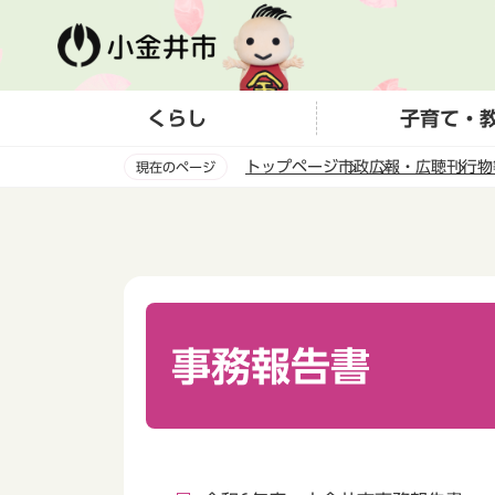
こ
の
ペ
ー
くらし
子育て・
ジ
の
トップページ
市政
広報・広聴
刊行物
現在のページ
先
頭
本
で
文
す
こ
こ
か
ら
事務報告書