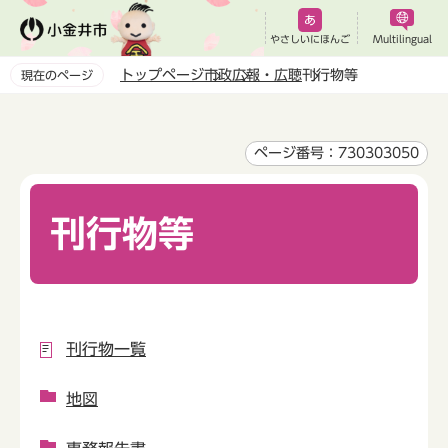
こ
の
やさしいにほんご
Multilingual
ペ
トップページ
市政
広報・広聴
刊行物等
現在のページ
ー
本
ジ
文
の
こ
ページ番号：730303050
先
こ
頭
か
で
刊行物等
ら
す
刊行物一覧
地図