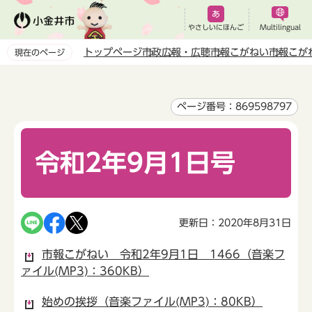
こ
の
やさしいにほんご
Multilingual
ペ
トップページ
市政
広報・広聴
市報こがねい
市報こが
現在のページ
ー
本
ジ
文
の
こ
ページ番号：869598797
先
こ
頭
か
で
令和2年9月1日号
ら
す
更新日：2020年8月31日
市報こがねい 令和2年9月1日 1466（音楽フ
ァイル(MP3)：360KB）
始めの挨拶（音楽ファイル(MP3)：80KB）