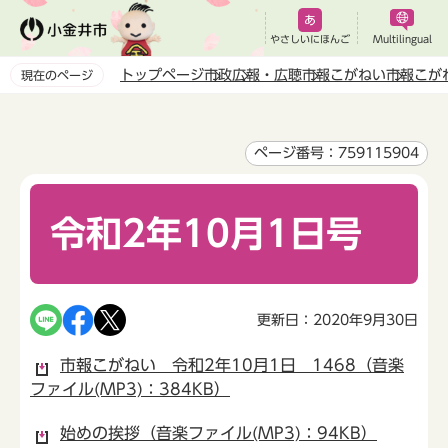
こ
の
やさしいにほんご
Multilingual
ペ
トップページ
市政
広報・広聴
市報こがねい
市報こが
現在のページ
ー
本
ジ
文
の
こ
ページ番号：759115904
先
こ
頭
か
で
令和2年10月1日号
ら
す
更新日：2020年9月30日
市報こがねい 令和2年10月1日 1468（音楽
ファイル(MP3)：384KB）
始めの挨拶（音楽ファイル(MP3)：94KB）