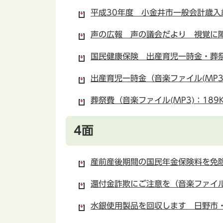
平成30年度 小金井市一般会計歳入歳
声の広報 声の議会だより 視覚に障
国民健康保険 出産育児一時金・葬祭費
出産育児一時金（音楽ファイル(MP3)
葬祭費（音楽ファイル(MP3)：189
4面
産前産後期間の国民年金保険料を免除（
還付金詐欺にご注意を（音楽ファイル(
水銀使用製品を回収します 日野市・