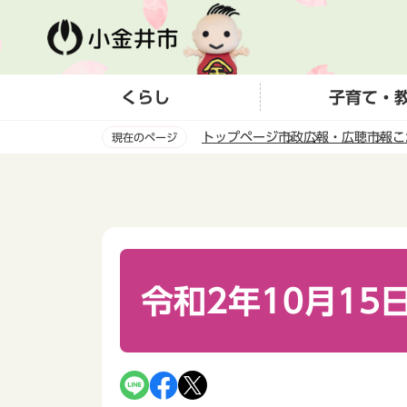
こ
の
ペ
ー
くらし
子育て・
ジ
の
トップページ
市政
広報・広聴
市報こ
現在のページ
先
頭
本
で
文
す
こ
こ
か
ら
令和2年10月15