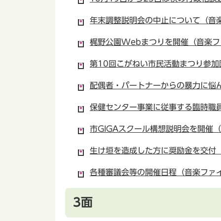
年末調整説明会の中止について（音楽フ
梶野公園Webまつりを開催（音楽ファイ
第10回こがねい市民活動まつり参加団
配偶者・パートナーからの暴力に悩んで
保健センター事業に従事する臨時職員の
市GIGAスクール構想説明会を開催（音
生け垣を造成した方に奨励金を交付（音
各種審議会等の開催日程（音楽ファイル(
3面