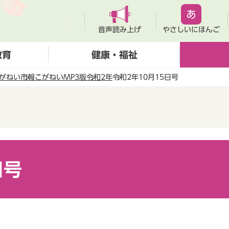
音声読み上げ
やさしいにほんご
教育
健康・福祉
がねい
市報こがねいMP3版
令和2年
令和2年10月15日号
日号