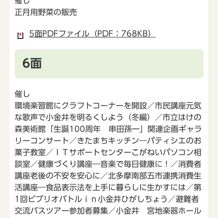
催し
正月用野菜の販売
5面PDFファイル（PDF：768KB）
6面
催し
環境楽習館にクラフトコーナーを開設／市民講座元気
な歌声で小金井を明るくしよう（冬編）／市立はけの
森美術館「生誕100周年 串田孫一」関連企画ギャラ
リーコンサート／きたまちキッチン―パティシエのお
菓子教室／ＩＴサポートセンターこがねいパソコン相
談室／健康づくり講座―音楽で毎日健康に！／消費者
講座老後の不安を安心に／北多摩南部五市連携消費生
活講座―食品表示法を上手に暮らしに生かすには／第
1回ビブリオバトルｉｎ小金井ひがしちょう／避難者
交流バスツアー参加者募集／小金井 宮地楽器ホール