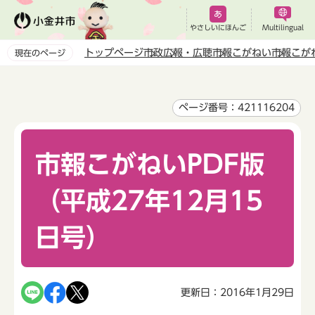
こ
の
やさしいにほんご
Multilingual
ペ
トップページ
市政
広報・広聴
市報こがねい
市報こが
現在のページ
ー
本
ジ
文
の
こ
ページ番号：421116204
先
こ
頭
か
で
市報こがねいPDF版
ら
す
（平成27年12月15
日号）
更新日：2016年1月29日