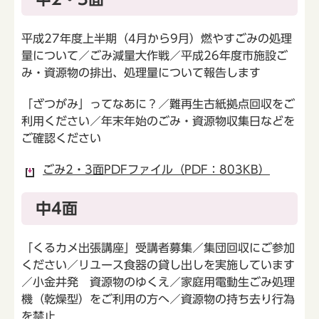
平成27年度上半期（4月から9月）燃やすごみの処理
量について／ごみ減量大作戦／平成26年度市施設ご
み・資源物の排出、処理量について報告します
「ざつがみ」ってなあに？／難再生古紙拠点回収をご
利用ください／年末年始のごみ・資源物収集日などを
ご確認ください
ごみ2・3面PDFファイル（PDF：803KB）
中4面
「くるカメ出張講座」受講者募集／集団回収にご参加
ください／リユース食器の貸し出しを実施しています
／小金井発 資源物のゆくえ／家庭用電動生ごみ処理
機（乾燥型）をご利用の方へ／資源物の持ち去り行為
を禁止