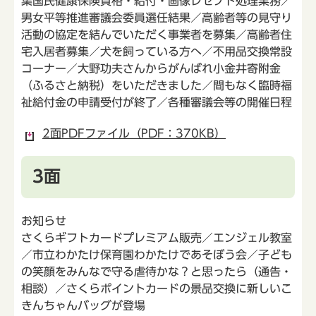
集国民健康保険資格・給付・画像レセプト処理業務／
男女平等推進審議会委員選任結果／高齢者等の見守り
活動の協定を結んでいただく事業者を募集／高齢者住
宅入居者募集／犬を飼っている方へ／不用品交換常設
コーナー／大野功夫さんからがんばれ小金井寄附金
（ふるさと納税）をいただきました／間もなく臨時福
祉給付金の申請受付が終了／各種審議会等の開催日程
2面PDFファイル（PDF：370KB）
3面
お知らせ
さくらギフトカードプレミアム販売／エンジェル教室
／市立わかたけ保育園わかたけであそぼう会／子ども
の笑顔をみんなで守る虐待かな？と思ったら（通告・
相談）／さくらポイントカードの景品交換に新しいこ
きんちゃんバッグが登場