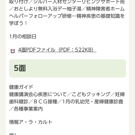
取り付け／シルバー人材センターリビングサポート班
／おとしより無料入浴デー柚子湯／精神障害者ホーム
ヘルパーフォローアップ研修―精神疾患の基礎知識を
学ぼう！
1月の相談日
4面PDFファイル（PDF：522KB）
5面
健康ガイド
健康講演会心疾患について／こどもクッキング／妊婦
歯科健診／ＢＣＧ接種／1月の乳幼児・産婦健康診査
／各種事業案内
情報ア・ラ・カルト