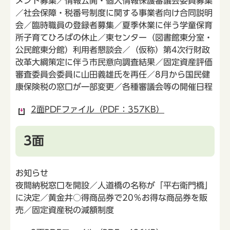
メント募集／情報公開・個人情報保護審議会委員募集
／社会保障・税番号制度に関する事業者向け合同説明
会／臨時職員の登録者募集／夏季休業に伴う学童保育
所子育てひろばの休止／東センター（図書館東分室・
公民館東分館）利用者懇談会／（仮称）第4次行財政
改革大綱策定に伴う市民意向調査結果／固定資産評価
審査委員会委員に山田義雄氏を再任／8月から国民健
康保険税の窓口が一部変更／各種審議会等の開催日程
2面PDFファイル（PDF：357KB）
3面
お知らせ
夜間納税窓口を開設／人道橋の名称が「平右衛門橋」
に決定／黄金井○得商品券で20％お得な商品券を販
売／固定資産税の減額制度