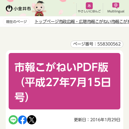
こ
の
やさしいにほんご
Multilingual
ペ
トップページ
市政
広報・広聴
市報こがねい
市報こが
現在のページ
ー
本
ジ
文
の
こ
ページ番号：558300562
先
こ
頭
か
で
市報こがねいPDF版
ら
す
（平成27年7月15日
号）
更新日：2016年1月29日