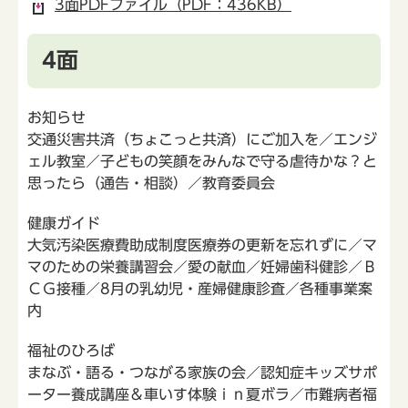
3面PDFファイル（PDF：436KB）
4面
お知らせ
交通災害共済（ちょこっと共済）にご加入を／エンジ
ェル教室／子どもの笑顔をみんなで守る虐待かな？と
思ったら（通告・相談）／教育委員会
健康ガイド
大気汚染医療費助成制度医療券の更新を忘れずに／マ
マのための栄養講習会／愛の献血／妊婦歯科健診／Ｂ
ＣＧ接種／8月の乳幼児・産婦健康診査／各種事業案
内
福祉のひろば
まなぶ・語る・つながる家族の会／認知症キッズサポ
ーター養成講座＆車いす体験ｉｎ夏ボラ／市難病者福