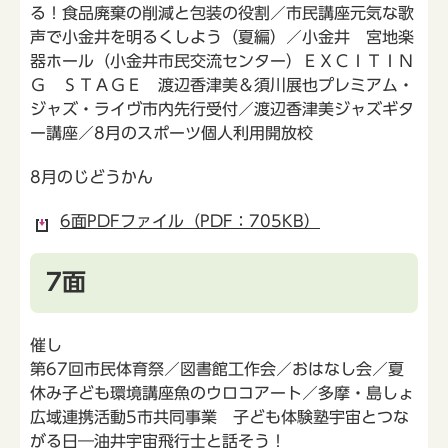
る！食品廃棄の削減と包装の役割／市民講座元気な歌
声で小金井を明るくしよう（夏編）／小金井 宮地楽
器ホール（小金井市民交流センター）ＥＸＣＩＴＩＮ
Ｇ ＳＴＡＧＥ 渡辺香津美＆須川展也プレミアム・
ジャズ・ライヴ市内先行受付／渡辺香津美ジャズギタ
ー講座／8月のスポーツ個人利用開放校
8月のじどうかん
6面PDFファイル（PDF：705KB）
7面
催し
第67回市民体育祭／図書館工作会／おはなし会／夏
休み子ども環境講座魚のウロコアート／多摩・島しょ
広域連携活動5市共同事業 子ども体験塾宇宙とつな
がる日―油井宇宙飛行士と話そう！