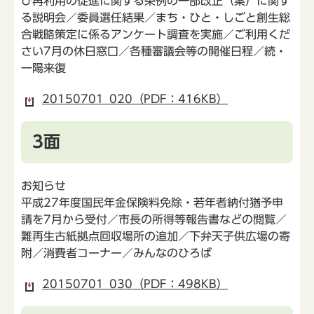
び再利用の促進に関する条例の一部改正（案）に関す
る説明会／委員選任結果／まち・ひと・しごと創生総
合戦略策定に係るアンケート調査を実施／ご利用くだ
さい7月の休日窓口／各種審議会等の開催日程／続・
一陽来復
20150701_020（PDF：416KB）
3面
お知らせ
平成27年度国民年金保険料免除・若年者納付猶予申
請を7月から受付／市長の所得等報告書などの閲覧／
難再生古紙拠点回収場所の追加／下弁天子供広場の寄
附／消費者コーナー／みんなのひろば
20150701_030（PDF：498KB）