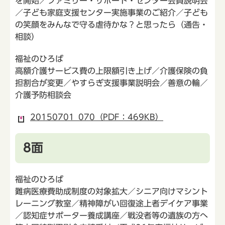
を開始／ファミリー・サポート・センター会員説明会
／子ども家庭支援センター実施事業のご紹介／子ども
の笑顔をみんなで守る虐待かな？と思ったら（通告・
相談）
福祉のひろば
高額介護サービス費の上限額引き上げ／介護保険の負
担割合が変更／やすらぎ支援事業説明会／善意の輪／
介護予防相談会
20150701_070（PDF：469KB）
8面
福祉のひろば
難病医療費助成制度の対象拡大／シニア向けマシント
レーニング教室／精神障がい回復途上者デイケア事業
／認知症サポーター養成講座／戦没者等の遺族の方へ