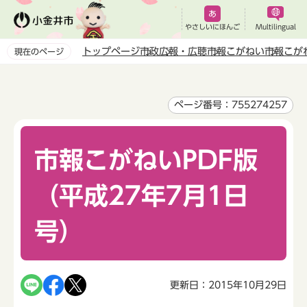
こ
の
やさしいにほんご
Multilingual
ペ
トップページ
市政
広報・広聴
市報こがねい
市報こが
現在のページ
ー
本
ジ
文
の
こ
ページ番号：755274257
先
こ
頭
か
で
市報こがねいPDF版
ら
す
（平成27年7月1日
号）
更新日：2015年10月29日