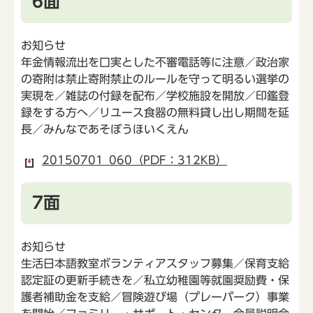
6面
お知らせ
年金情報流出を口実とした不審電話等に注意／政治家
の寄附は禁止寄附禁止のルールを守って明るい選挙の
実現を／雑誌の付録を配布／学校施設を開放／印鑑登
録をする方へ／リユース食器の無料貸し出し期間を延
長／みんなであそぼうほいくえん
20150701_060（PDF：312KB）
7面
お知らせ
生活日本語教室ボランティアスタッフ募集／保育支給
認定証の更新手続きを／私立幼稚園等就園奨励費・保
護者補助金を支給／冒険遊び場（プレーパーク）事業