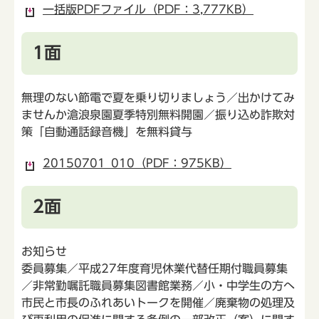
一括版PDFファイル（PDF：3,777KB）
1面
無理のない節電で夏を乗り切りましょう／出かけてみ
ませんか滄浪泉園夏季特別無料開園／振り込め詐欺対
策「自動通話録音機」を無料貸与
20150701_010（PDF：975KB）
2面
お知らせ
委員募集／平成27年度育児休業代替任期付職員募集
／非常勤嘱託職員募集図書館業務／小・中学生の方へ
市民と市長のふれあいトークを開催／廃棄物の処理及