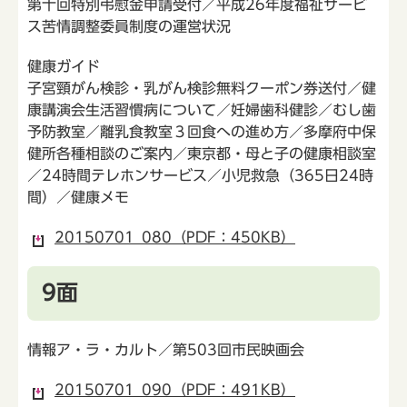
第十回特別弔慰金申請受付／平成26年度福祉サービ
ス苦情調整委員制度の運営状況
健康ガイド
子宮頸がん検診・乳がん検診無料クーポン券送付／健
康講演会生活習慣病について／妊婦歯科健診／むし歯
予防教室／離乳食教室３回食への進め方／多摩府中保
健所各種相談のご案内／東京都・母と子の健康相談室
／24時間テレホンサービス／小児救急（365日24時
間）／健康メモ
20150701_080（PDF：450KB）
9面
情報ア・ラ・カルト／第503回市民映画会
20150701_090（PDF：491KB）