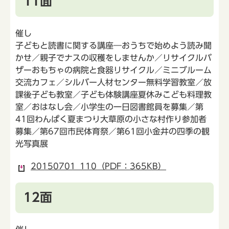
11面
催し
子どもと読書に関する講座―おうちで始めよう読み聞
かせ／親子でナスの収穫をしませんか／リサイクルバ
ザーおもちゃの病院と食器リサイクル／ミニブルーム
交流カフェ／シルバー人材センター無料学習教室／放
課後子ども教室／子ども体験講座夏休みこども料理教
室／おはなし会／小学生の一日図書館員を募集／第
41回わんぱく夏まつり大草原の小さな村作り参加者
募集／第67回市民体育祭／第61回小金井の四季の観
光写真展
20150701_110（PDF：365KB）
12面