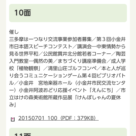
10面
催し
三多摩は一つなり交流事業参加者募集／第３回小金井
市日本語スピーチコンテスト／講演会―中東情勢から
見る世界平和／公民館貫井北分館若者コーナー／陶芸
入門教室―偶然の美／まちづくり講座準備会／成人学
校「植物観察」／清里山荘ゴルフコンペ／本と人が巡
り会うコミュニケーションゲーム第４回ビブリオバト
ル／小金井 宮地楽器ホール（小金井市民交流センタ
ー）小金井阿波おどり応援イベント「えんにち」／市
立はけの森美術館所蔵作品展「けんぼしゃんの夏休
み」
20150701_100（PDF：379KB）