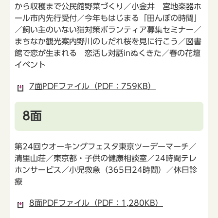
から収穫まで公民館野菜づくり／小金井 宮地楽器ホ
ール市内先行受付／今年もはじまる「田んぼの時間」
／飼い主のいない猫対策ボランティア募集セミナー／
まちなか観光案内野川のしだれ桜を見に行こう／図書
館で恋が生まれる 恋活し対話inぬくきた／春の花壇
イベント
7面PDFファイル（PDF：759KB）
8面
第24回ウオーキングフェスタ東京ツーデーマーチ／
清里山荘／東京都・子供の健康相談室／24時間テレ
ホンサービス／小児救急（365日24時間）／休日診
療
8面PDFファイル（PDF：1,280KB）