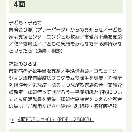
4面
子ども・子育て
冒険遊び場（プレーパーク）からのお知らせ／子ども
家庭支援センターエンジェル教室／市愛育手当を支給
／教育委員会／子どもの笑顔をみんなで守る虐待かな
と思ったら（通告・相談）
福祉のひろば
市難病者福祉手当を支給／手話講習会／コミュニケー
ション講座音楽療法プログラム受講生を募集／介護予
防相談会／まなぶ・語る・つながる家族の会／家族介
護教室 認知症って何だろう―基礎知識と予防につい
て／友愛活動員を募集／認知症高齢者を支える介護者
の集い／ご利用ください障がい別相談・嘱託医相談
4面PDFファイル（PDF：286KB）