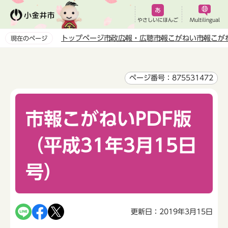
こ
の
やさしいにほんご
Multilingual
ペ
トップページ
市政
広報・広聴
市報こがねい
市報こが
現在のページ
ー
本
ジ
文
の
こ
ページ番号：875531472
先
こ
頭
か
で
市報こがねいPDF版
ら
す
（平成31年3月15日
号）
更新日：2019年3月15日