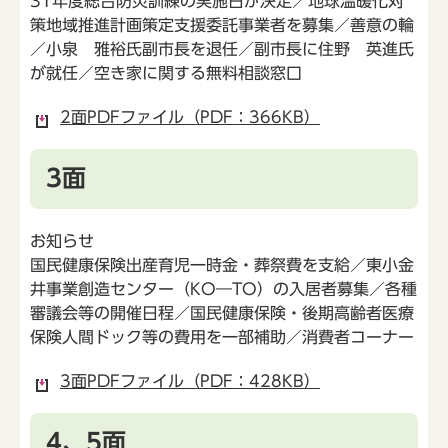
31年度総合防災訓練の実施日が決定／地球温暖化対
策地域推進計画策定支援委託事業者を募集／善意の輪
／小泉 雅裕氏副市長を退任／副市長に住野 英進氏
が就任／空き家に関する無料相談窓口
2面PDFファイル（PDF：366KB）
3面
お知らせ
国民健康保険出産育児一時金・葬祭費を支給／東小金
井事業創造センター（KO―TO）の入居者募集／各種
審議会等の開催日程／国民健康保険・後期高齢者医療
保険人間ドック等の費用を一部補助／消費者コーナー
3面PDFファイル（PDF：428KB）
4、5面