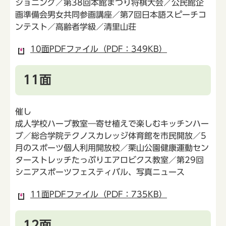
ショニング／第38回本館まつり将棋大会／公民館企
画準備会男女共同参画講座／第7回日本語スピーチコ
ンテスト／高齢者学級／清里山荘
10面PDFファイル（PDF：349KB）
11面
催し
成人学校ハーブ教室―寄せ植えで楽しむキッチンハー
ブ／総合学院テクノスカレッジ体育館を市民開放／5
月のスポーツ個人利用開放校／栗山公園健康運動セン
ターストレッチたっぷりエアロビクス教室／第29回
シニアスポーツフェスティバル、写真ニュース
11面PDFファイル（PDF：735KB）
12面