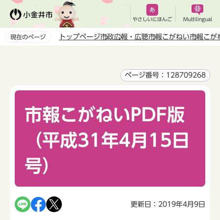
こ
の
やさしいにほんご
Multilingual
ペ
トップページ
市政
広報・広聴
市報こがねい
市報こが
現在のページ
ー
本
ジ
文
の
こ
ページ番号：128709268
先
こ
頭
か
で
市報こがねいPDF版
ら
す
（平成31年4月15日
号）
更新日：2019年4月9日