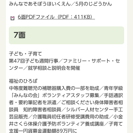
みんなであそぼうほいくえん／5月のじどうかん
6面PDFファイル（PDF：411KB）
7面
子ども・子育て
第47回子ども週間行事／ファミリー・サポート・セ
ンター／就学相談と説明会を開催
福祉のひろば
中等度難聴児の補聴器購入費の一部を助成／青年学級
「みんなの会」ボランティアスタッフ募集／手話通訳
者・要約筆記者を派遣／ご相談ください身体障害者相
談員 知的障害者相談員／シルバー人材センター手工
芸品販売／介護職員初任者研修受講費用の助成／小金
井さくら体操介護予防ボランティア養成講座／子育て
支援一円貨募金運動額89万円に