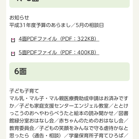
お知らせ
平成31年度予算のあらまし／5月の相談日
4面PDFファイル（PDF：322KB）
5面PDFファイル（PDF：400KB）
6面
子ども子育て
マル乳・マル子・マル親医療費助成申請はお済みです
か／子ども家庭支援センターエンジェル教室／ととけ
っこうのおへやわらべうたと絵本の読み聞かせ／図書
館緑分室おはなし会／赤ちゃんのためのおはなし会／
教育委員会／子どもの笑顔をみんなで守る虐待かなと
思ったら（通告・相談）／学童保育所子育てひろば／