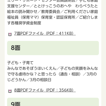
ミリー・サポート・センター会員説明会／子ども家庭
支援センター／ととけっこうのおへや わらべうたと
絵本の読み聞かせ／教育委員会／ご利用ください家庭
福祉員（保育ママ）保育室・認証保育所／ご紹介しま
す各種奨学資金制度
7面PDFファイル（PDF：411KB）
8面
子ども・子育て
みんなであそぼうほいくえん／子どもの笑顔をみんな
で守る虐待かな？と思ったら（通告・相談）／3月の
じどうかん／3月の相談日
8面PDFファイル（PDF：356KB）
9面