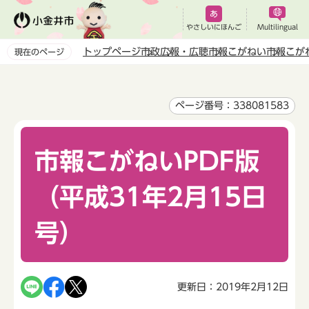
こ
の
やさしいにほんご
Multilingual
ペ
トップページ
市政
広報・広聴
市報こがねい
市報こが
現在のページ
ー
本
ジ
文
の
こ
ページ番号：338081583
先
こ
頭
か
で
市報こがねいPDF版
ら
す
（平成31年2月15日
号）
更新日：2019年2月12日