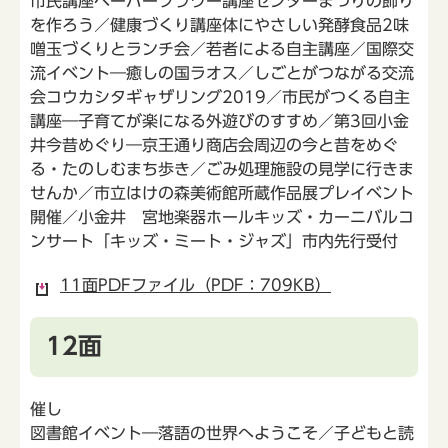
市民講座ペーパーフラワー講座センターまつりの飾り
を作ろう／健康づくり講座体にやさしい発酵食品2味
噌玉づくりとランチ会／若者による自主講座／国際交
流イベント―癒しの国ラオス／しごとがつながる交流
会コウカシタギャザリング2019／市民がつくる自主
講座―子育てが楽になる外遊びのすすめ／第3回小金
井今昔めぐり―京王通り商店会周辺の今と昔をめぐ
る・たのしむまち歩き／ごみ処理施設の見学に行きま
せんか／市立はけの森美術館所蔵作品展プレイベント
開催／小金井 宮地楽器ホールキッズ・カーニバルコ
ンサート「キッズ・ミート・ジャズ」市内先行受付
11面PDFファイル（PDF：709KB）
12面
催し
図書館イベント―落語の世界へようこそ／子どもと読