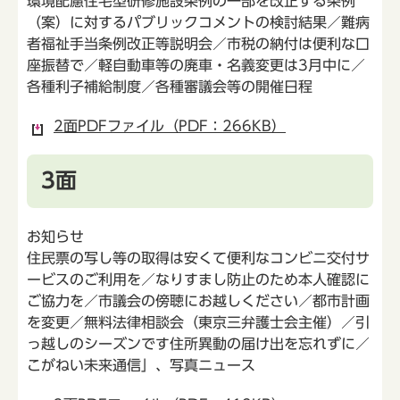
環境配慮住宅型研修施設条例の一部を改正する条例
（案）に対するパブリックコメントの検討結果／難病
者福祉手当条例改正等説明会／市税の納付は便利な口
座振替で／軽自動車等の廃車・名義変更は3月中に／
各種利子補給制度／各種審議会等の開催日程
2面PDFファイル（PDF：266KB）
3面
お知らせ
住民票の写し等の取得は安くて便利なコンビニ交付サ
ービスのご利用を／なりすまし防止のため本人確認に
ご協力を／市議会の傍聴にお越しください／都市計画
を変更／無料法律相談会（東京三弁護士会主催）／引
っ越しのシーズンです住所異動の届け出を忘れずに／
こがねい未来通信」、写真ニュース