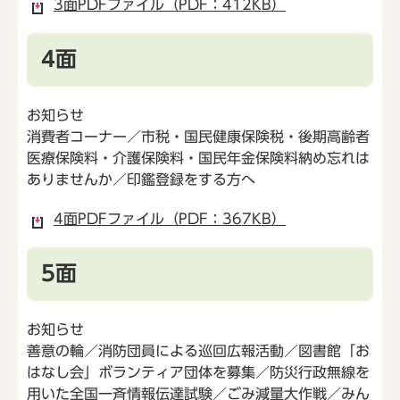
3面PDFファイル（PDF：412KB）
4面
お知らせ
消費者コーナー／市税・国民健康保険税・後期高齢者
医療保険料・介護保険料・国民年金保険料納め忘れは
ありませんか／印鑑登録をする方へ
4面PDFファイル（PDF：367KB）
5面
お知らせ
善意の輪／消防団員による巡回広報活動／図書館「お
はなし会」ボランティア団体を募集／防災行政無線を
用いた全国一斉情報伝達試験／ごみ減量大作戦／みん