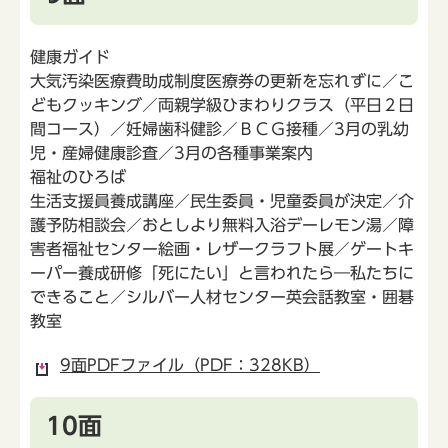
健康ガイド
大気汚染医療費助成制度医療券の更新を忘れずに／こ
どもクッキング／両親学級ひまわりクラス（平日２日
間コース）／妊婦歯科健診／ＢＣＧ接種／3月の乳幼
児・産婦健康診査／3月の各種事業案内
福祉のひろば
生活支援員養成講座／民生委員・児童委員が決定／介
護予防相談会／おとしより無料入浴デーレモン湯／障
害者福祉センター絵画・レザークラフト展／ゲートキ
ーパー養成研修「死にたい」と言われたら―私たちに
できること／シルバー人材センター英会話教室・囲碁
教室
9面PDFファイル（PDF：328KB）
10面