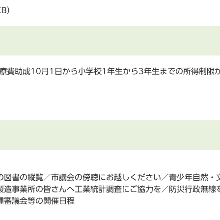
KB）
療費助成10月1日から小学校1年生から3年生までの所得制限
の図書の縦覧／市議会の傍聴にお越しください／青少年自然・文
製造事業所の皆さんへ工業統計調査にご協力を／防災行政無線
種審議会等の開催日程