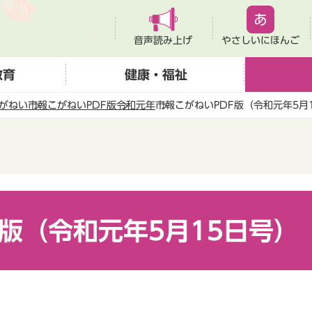
音声読み上げ
やさしいにほんご
教育
健康・福祉
がねい
市報こがねいPDF版
令和元年
市報こがねいPDF版（令和元年5月
F版（令和元年5月15日号）