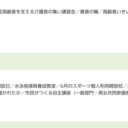
症高齢者を支える介護者の集い講習会／善意の輪／高齢者いき
放日／水泳指導員養成教室／6月のスポーツ個人利用開放校／
描かれたか／市民がつくる自主講座（一般部門・男女共同参画