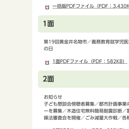
一括版PDFファイル（PDF：3,430
1面
第19回黄金井名物市／義務教育就学児医
の日
1面PDFファイル（PDF：582KB）
2面
お知らせ
子ども懇談会傍聴者募集／都市計画事業
ーを募集／木造住宅無料簡易耐震診断／
操法審査会を開催／ごみ減量大作戦／各