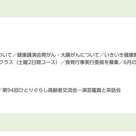
ついて／健康講演会胃がん・大腸がんについて／いきいき健康
ぽクラス（土曜2日間コース）／食育行事実行委員を募集／6月
／第94回ひとりぐらし高齢者交流会―演芸鑑賞と茶話会