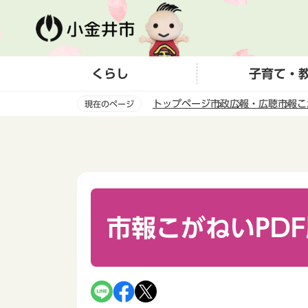
こ
の
ペ
ー
くらし
子育て・
ジ
の
トップページ
市政
広報・広聴
市報こ
現在のページ
先
頭
本
で
文
す
こ
こ
か
ら
市報こがねいPD