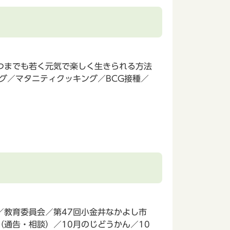
つまでも若く元気で楽しく生きられる方法
グ／マタニティクッキング／BCG接種／
／教育委員会／第47回小金井なかよし市
通告・相談）／10月のじどうかん／10