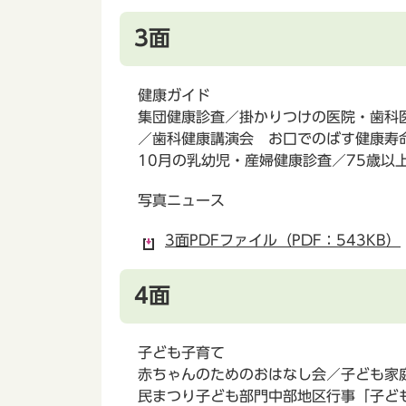
3面
健康ガイド
集団健康診査／掛かりつけの医院・歯科
／歯科健康講演会 お口でのばす健康寿
10月の乳幼児・産婦健康診査／75歳以
写真ニュース
3面PDFファイル（PDF：543KB）
4面
子ども子育て
赤ちゃんのためのおはなし会／子ども家
民まつり子ども部門中部地区行事「子ど