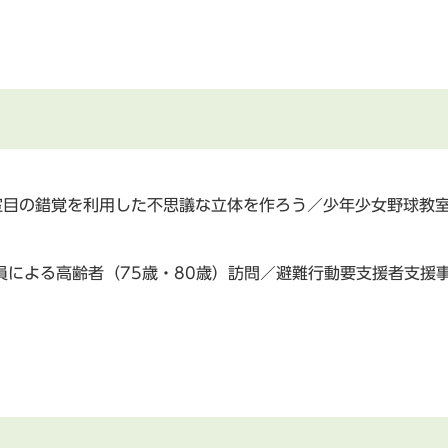
室目の錯覚を利用した不思議な立体を作ろう／少年少女野球教
員による高齢者（75歳・80歳）訪問／避難行動要支援者支援