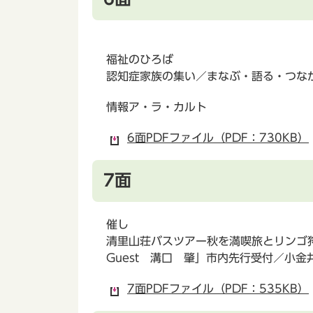
福祉のひろば
認知症家族の集い／まなぶ・語る・つな
情報ア・ラ・カルト
6面PDFファイル（PDF：730KB）
7面
催し
清里山荘バスツアー秋を満喫旅とリンゴ狩
Guest 溝口 肇」市内先行受付／小
7面PDFファイル（PDF：535KB）