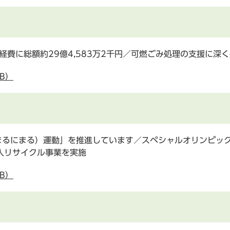
経費に総額約29億4,583万2千円／可燃ごみ処理の支援に深
B）
にまるにまる）運動」を推進しています／スペシャルオリンピッ
入リサイクル事業を実施
B）