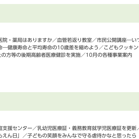
医院・薬局はありますか／血管若返り教室／市民公開講座―い
命―健康寿命と平均寿命の10歳差を縮めよう／こどもクッキン
上の方等の後期高齢者医療健診を実施／10月の各種事業案内
庭支援センター／乳幼児医療証・義務教育就学児医療証を更新
もえん日」／子どもの笑顔をみんなで守る虐待かなと思ったら（