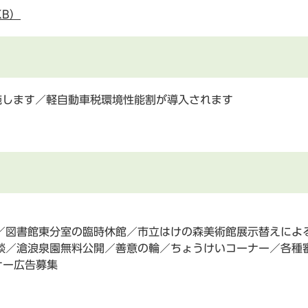
KB）
施します／軽自動車税環境性能割が導入されます
／図書館東分室の臨時休館／市立はけの森美術館展示替えによる
談／滄浪泉園無料公開／善意の輪／ちょうけいコーナー／各種
ナー広告募集