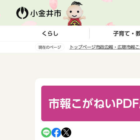
こ
の
ペ
ー
くらし
子育て・
ジ
の
トップページ
市政
広報・広聴
市報こ
現在のページ
先
頭
本
で
文
す
こ
こ
か
ら
市報こがねいPD