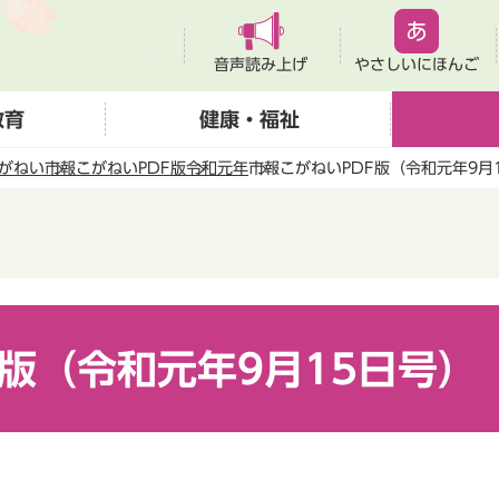
音声読み上げ
やさしいにほんご
教育
健康・福祉
がねい
市報こがねいPDF版
令和元年
市報こがねいPDF版（令和元年9月
F版（令和元年9月15日号）