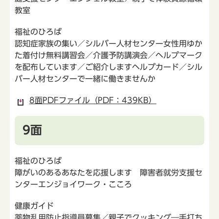
教室
福祉のひろば
認知症家族の集い／シルバー人材センター女性用ゆか
た着付け無料講習会／介護予防講演会／ヘルプマーク
を配布しています／ご紹介しますヘルプカード／シル
バー人材センターで一緒に働きませんか
8面PDFファイル（PDF：439KB）
9面
福祉のひろば
障がいのあるあなたを応援します 障害者就労支援セ
ンターエンジョイワーク・こころ
健康ガイド
薬物乱用防止指導員募集／親子でクッキング―手打ち