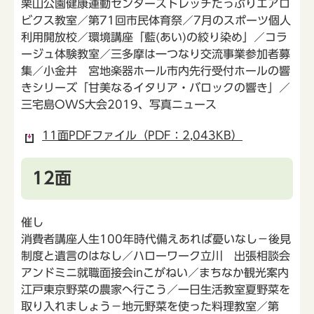
栗山公園健康運動センターストレッチたっぷりエアロ
ビクス教室／第71回市民体育祭／7月のスポーツ個人
利用開放校／環境講座「藍(あい)の絞り染め」／コラ
ージュ体験教室／三多摩は一つなり交流事業参加者募
集／小金井 宮地楽器ホール市内先行受付ホールの響
きシリーズ「甘美なるイタリア・バロックの響き」／
三宅島OWS大会2019、写真ニュース
11面PDFファイル（PDF：2,043KB）
12面
催し
消費者講座人生100年時代備えあれば憂いなし－後見
制度と遺言のはなし／ハローワーク立川 出張相談会
アンドミニ就職面接会inこがねい／まちなか観光案内
江戸東京野菜の農家へ行こう／一日生活教室夏野菜を
取り入れましょう－地元野菜を使った料理教室／第