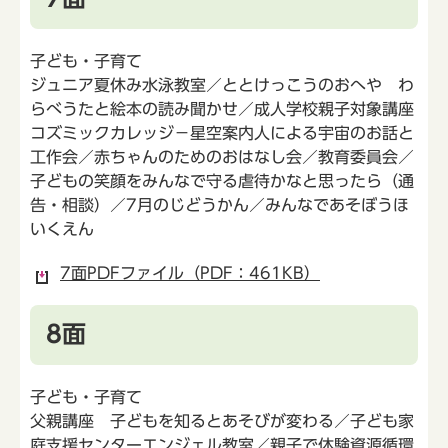
子ども・子育て
ジュニア夏休み水泳教室／ととけっこうのおへや わ
らべうたと絵本の読み聞かせ／成人学校親子対象講座
コズミックカレッジ－星空案内人による宇宙のお話と
工作会／赤ちゃんのためのおはなし会／教育委員会／
子どもの笑顔をみんなで守る虐待かなと思ったら（通
告・相談）／7月のじどうかん／みんなであそぼうほ
いくえん
7面PDFファイル（PDF：461KB）
8面
子ども・子育て
父親講座 子どもを知るとあそびが変わる／子ども家
庭支援センターエンジェル教室／親子で体験資源循環