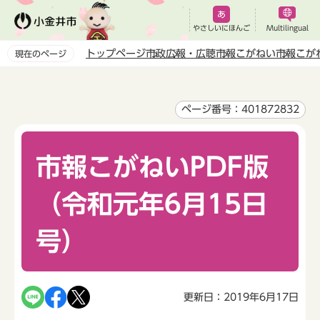
こ
の
やさしいにほんご
Multilingual
ペ
トップページ
市政
広報・広聴
市報こがねい
市報こが
現在のページ
ー
本
ジ
文
の
こ
ページ番号：401872832
先
こ
頭
か
で
市報こがねいPDF版
ら
す
（令和元年6月15日
号）
更新日：2019年6月17日