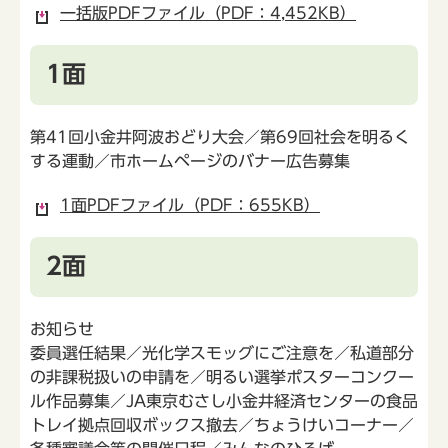
一括版PDFファイル（PDF：4,452KB）
1面
第41回小金井阿波おどり大会／第69回社会を明るく
する運動／市ホームページのバナー広告募集
1面PDFファイル（PDF：655KB）
2面
お知らせ
委員選任結果／光化学スモッグにご注意を／私道部分
の非課税扱いの申請を／明るい選挙ポスターコンクー
ル作品募集／JA東京むさし小金井経済センターの食品
トレイ拠点回収ボックス撤去／ちょうけいコーナー／