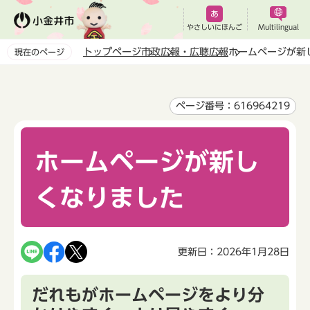
こ
の
やさしいにほんご
Multilingual
ペ
トップページ
市政
広報・広聴
広報
ホームページが新
現在のページ
ー
本
ジ
文
の
こ
ページ番号：616964219
先
こ
頭
か
で
ホームページが新し
ら
す
くなりました
更新日：2026年1月28日
だれもがホームページをより分