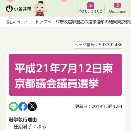
こ
の
やさしいにほんご
Multilingual
ペ
トップページ
市政
選挙
過去の選挙
選挙の結果
東京都
現在のページ
ー
本
ジ
文
の
こ
ページ番号：593302486
先
こ
頭
か
で
平成21年7月12日東
ら
す
京都議会議員選挙
更新日：2019年3月12日
選挙執行理由
任期満了による