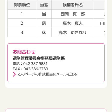
得票順位
当落
候補者氏名
党
1
当
西岡 真一郎
民主
2
落
高木 真人
自由民
3
落
高木 あきなり
無所
お問合わせ
選挙管理委員会事務局選挙係
電話：042-387-9881
FAX：042-386-2783
このページの作成担当にメールを送る