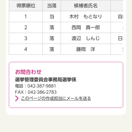
得票順位
当落
候補者氏名
党
1
当
木村 もとなり
自由民
2
落
西岡 真一郎
民主
3
落
渡辺 しんじ
日本共
4
落
藤岡 洋
無所
お問合わせ
選挙管理委員会事務局選挙係
電話：042-387-9881
FAX：042-386-2783
このページの作成担当にメールを送る