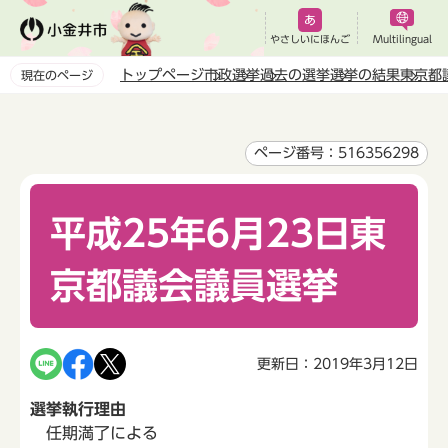
こ
の
やさしいにほんご
Multilingual
ペ
トップページ
市政
選挙
過去の選挙
選挙の結果
東京都
現在のページ
ー
本
ジ
文
の
こ
ページ番号：516356298
先
こ
頭
か
で
平成25年6月23日東
ら
す
京都議会議員選挙
更新日：2019年3月12日
選挙執行理由
任期満了による