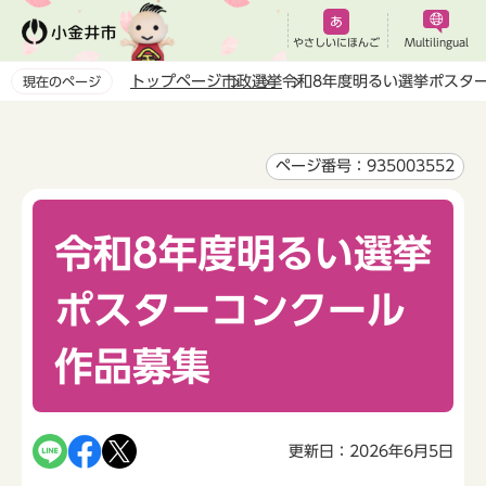
こ
の
やさしいにほんご
Multilingual
ペ
トップページ
市政
選挙
令和8年度明るい選挙ポスタ
現在のページ
ー
本
ジ
文
の
こ
ページ番号：935003552
先
こ
頭
か
で
令和8年度明るい選挙
ら
す
ポスターコンクール
作品募集
更新日：2026年6月5日