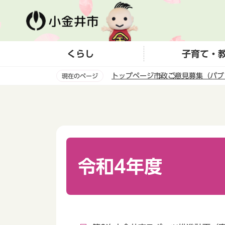
こ
の
ペ
ー
くらし
子育て・
ジ
の
トップページ
市政
ご意見募集（パブ
現在のページ
先
頭
本
で
文
す
こ
こ
か
ら
令和4年度