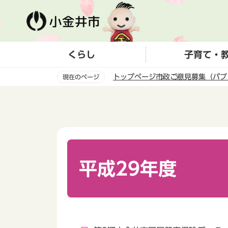
こ
の
ペ
ー
くらし
子育て・
ジ
の
トップページ
市政
ご意見募集（パブ
現在のページ
先
頭
本
で
文
す
こ
こ
か
ら
平成29年度