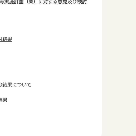
査等実施計画（案）に対する意見及び検討
討結果
の結果について
結果