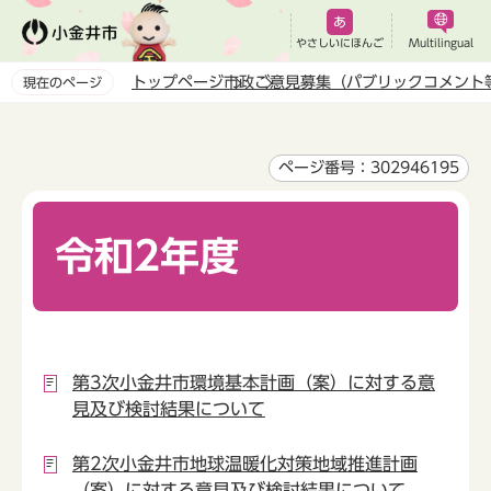
こ
の
やさしいにほんご
Multilingual
ペ
トップページ
市政
ご意見募集（パブリックコメント
現在のページ
ー
本
ジ
文
の
こ
ページ番号：302946195
先
こ
頭
か
で
令和2年度
ら
す
第3次小金井市環境基本計画（案）に対する意
見及び検討結果について
第2次小金井市地球温暖化対策地域推進計画
（案）に対する意見及び検討結果について