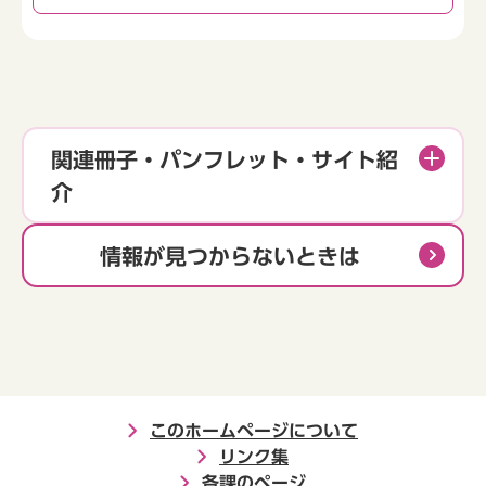
関連冊子・パンフレット・サイト紹
介
情報が見つからないときは
このホームページについて
リンク集
各課のページ