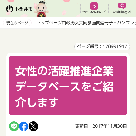
こ
の
やさしいにほんご
Multilingual
ペ
トップページ
市政
男女共同参画
関連冊子・パンフレ
現在のページ
ー
本
ジ
文
の
こ
ページ番号：178991917
先
こ
頭
か
で
女性の活躍推進企業
ら
す
データベースをご紹
介します
更新日：2017年11月30日