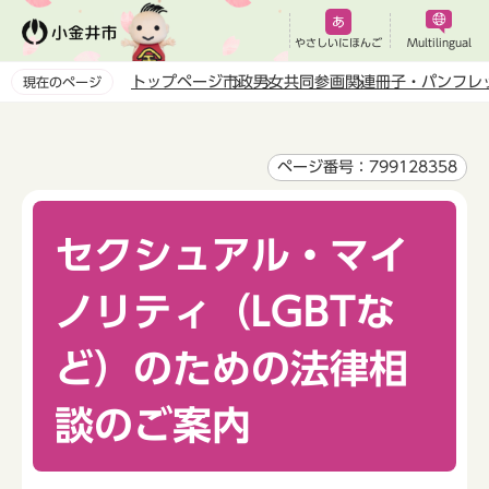
こ
の
やさしいにほんご
Multilingual
ペ
トップページ
市政
男女共同参画
関連冊子・パンフレ
現在のページ
ー
本
ジ
文
の
こ
ページ番号：799128358
先
こ
頭
か
で
セクシュアル・マイ
ら
す
ノリティ（LGBTな
ど）のための法律相
談のご案内