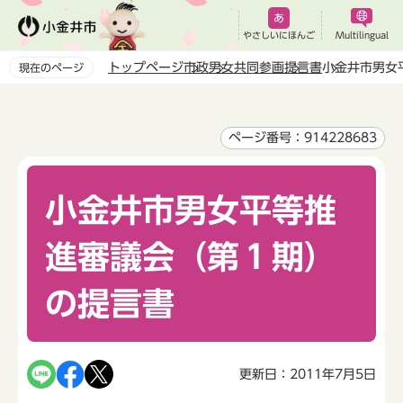
こ
の
やさしいにほんご
Multilingual
ペ
トップページ
市政
男女共同参画
提言書
小金井市男女
現在のページ
ー
本
ジ
文
の
こ
ページ番号：914228683
先
こ
頭
か
で
小金井市男女平等推
ら
す
進審議会（第１期）
の提言書
更新日：2011年7月5日