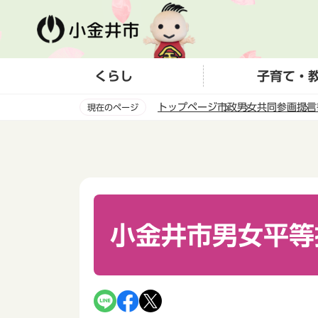
こ
の
ペ
ー
くらし
子育て・
ジ
の
トップページ
市政
男女共同参画
提言
現在のページ
先
頭
本
で
文
す
こ
こ
か
ら
小金井市男女平等