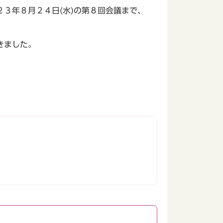
３年８月２４日(水)の第８回会議まで、
きました。
。