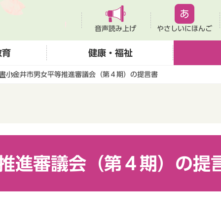
音声読み上げ
やさしいにほんご
教育
健康・福祉
書
小金井市男女平等推進審議会（第４期）の提言書
推進審議会（第４期）の提