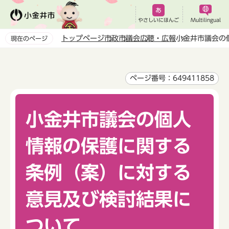
こ
の
やさしいにほんご
Multilingual
ペ
トップページ
市政
市議会
広聴・広報
小金井市議会の
現在のページ
ー
本
ジ
文
の
こ
ページ番号：649411858
先
こ
頭
か
で
小金井市議会の個人
ら
す
情報の保護に関する
条例（案）に対する
意見及び検討結果に
ついて