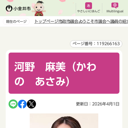
こ
の
やさしいにほんご
Multilingual
ペ
トップページ
市政
市議会
ようこそ市議会へ
議員の紹
現在のページ
ー
本
ジ
文
の
こ
ページ番号：119266163
先
こ
頭
か
で
河野 麻美（かわ
ら
す
の あさみ）
更新日：2026年4月1日