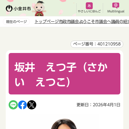
こ
の
やさしいにほんご
Multilingual
ペ
トップページ
市政
市議会
ようこそ市議会へ
議員の紹
現在のページ
ー
本
ジ
文
の
こ
ページ番号：401210958
先
こ
頭
か
で
坂井 えつ子（さか
ら
す
い えつこ）
更新日：2026年4月1日