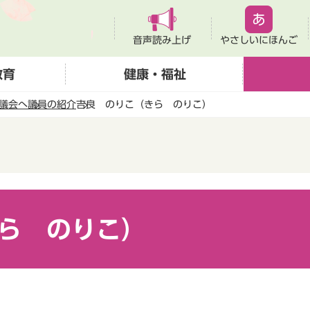
音声読み上げ
やさしいにほんご
教育
健康・福祉
議会へ
議員の紹介
吉良 のりこ（きら のりこ）
ら のりこ）