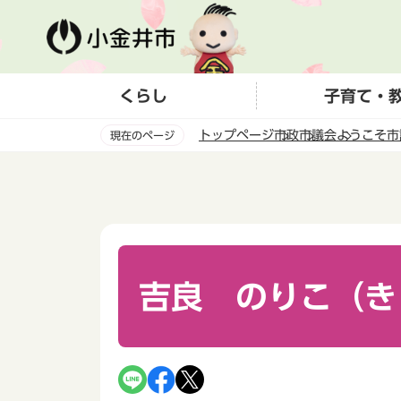
こ
の
ペ
ー
くらし
子育て・
ジ
の
トップページ
市政
市議会
ようこそ市
現在のページ
先
頭
本
で
文
す
こ
こ
か
ら
吉良 のりこ（き