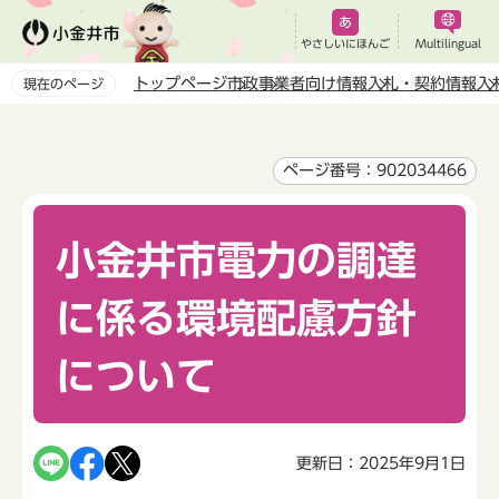
こ
の
やさしいにほんご
Multilingual
ペ
トップページ
市政
事業者向け情報
入札・契約情報
入
現在のページ
ー
本
ジ
文
の
こ
ページ番号：902034466
先
こ
頭
か
で
小金井市電力の調達
ら
す
に係る環境配慮方針
について
更新日：2025年9月1日