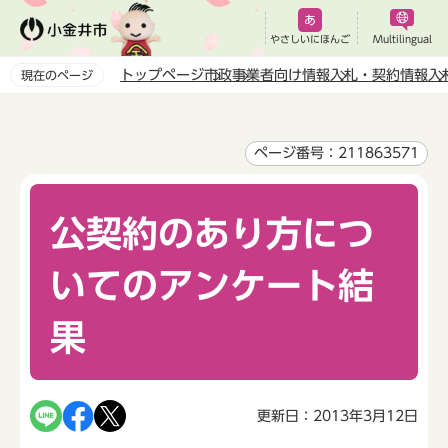
こ
の
やさしいにほんご
Multilingual
ペ
トップページ
市政
事業者向け情報
入札・契約情報
入
現在のページ
ー
本
ジ
文
の
こ
ページ番号：211863571
先
こ
頭
か
で
公契約のあり方につ
ら
す
いてのアンケート結
果
更新日：2013年3月12日