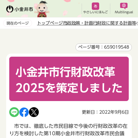
こ
の
やさしいにほんご
Multilingual
ペ
トップページ
市政
政策・計画
行財政に関する計画等
現在のページ
ー
本
ジ
文
の
こ
ページ番号：659019548
先
こ
頭
か
で
小金井市行財政改革
ら
す
2025を策定しました
更新日：2022年9月6日
市では、徹底した市民目線で今後の行財政改革の在
り方を検討した第10期小金井市行財政改革市民会議