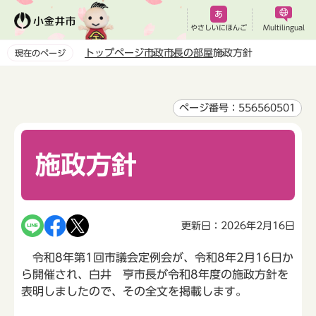
こ
の
やさしいにほんご
Multilingual
ペ
トップページ
市政
市長の部屋
施政方針
現在のページ
ー
本
ジ
文
の
こ
ページ番号：556560501
先
こ
頭
か
で
施政方針
ら
す
更新日：2026年2月16日
令和8年第1回市議会定例会が、令和8年2月16日か
ら開催され、白井 亨市長が令和8年度の施政方針を
表明しましたので、その全文を掲載します。