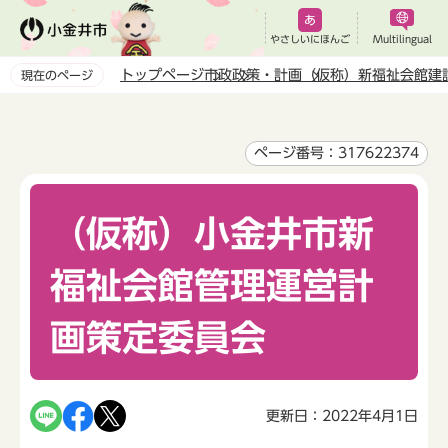
こ
の
やさしいにほんご
Multilingual
ペ
トップページ
市政
政策・計画
（仮称）新福祉会館建
現在のページ
ー
本
ジ
文
の
こ
ページ番号：317622374
先
こ
頭
か
で
（仮称）小金井市新
ら
す
福祉会館管理運営計
画策定委員会
更新日：2022年4月1日