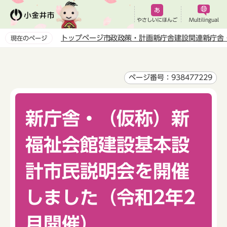
こ
の
やさしいにほんご
Multilingual
ペ
トップページ
市政
政策・計画
新庁舎建設関連
新庁舎
現在のページ
ー
本
ジ
文
の
こ
ページ番号：938477229
先
こ
頭
か
で
新庁舎・（仮称）新
ら
す
福祉会館建設基本設
計市民説明会を開催
しました（令和2年2
月開催）