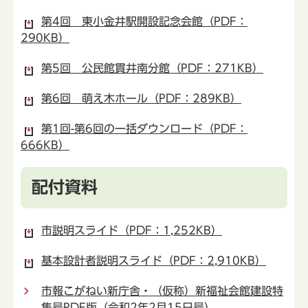
第4回 東小金井駅開設記念会館（PDF：
290KB）
第5回 公民館貫井南分館（PDF：271KB）
第6回 萌え木ホール（PDF：289KB）
第1回-第6回の一括ダウンロード（PDF：
666KB）
配付資料
市説明スライド（PDF：1,252KB）
基本設計者説明スライド（PDF：2,910KB）
市報こがねい新庁舎・（仮称）新福祉会館建設特
集号PDF版（令和2年2月15日号）