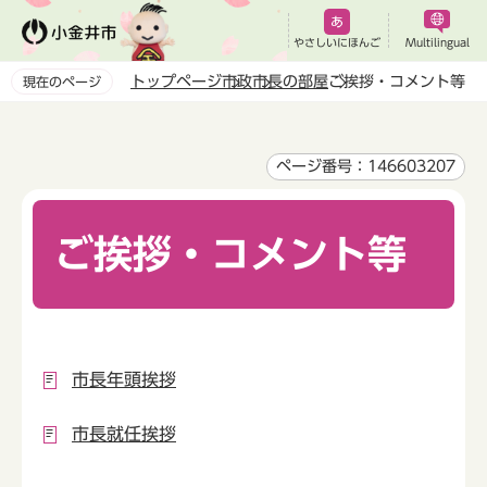
こ
の
やさしいにほんご
Multilingual
ペ
トップページ
市政
市長の部屋
ご挨拶・コメント等
現在のページ
ー
本
ジ
文
の
こ
ページ番号：146603207
先
こ
頭
か
で
ご挨拶・コメント等
ら
す
市長年頭挨拶
市長就任挨拶