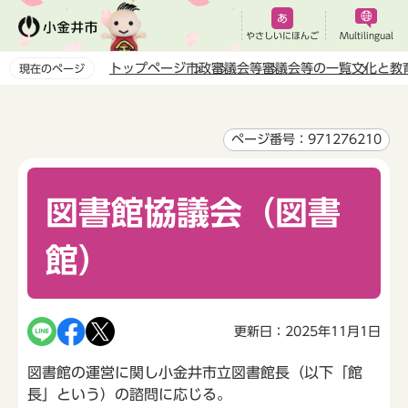
こ
の
やさしいにほんご
Multilingual
ペ
トップページ
市政
審議会等
審議会等の一覧
文化と教
現在のページ
ー
本
ジ
文
の
こ
ページ番号：971276210
先
こ
頭
か
で
図書館協議会（図書
ら
す
館）
更新日：2025年11月1日
図書館の運営に関し小金井市立図書館長（以下「館
長」という）の諮問に応じる。