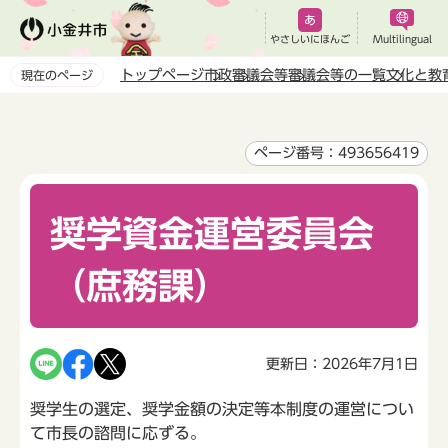
こ
の
やさしいにほんご
Multilingual
ペ
トップページ
市政
審議会等
審議会等の一覧
文化と教
現在のページ
ー
本
ジ
文
の
こ
ページ番号：493656419
先
こ
頭
か
で
奨学資金運営委員会
ら
す
（庶務課）
更新日：2026年7月1日
奨学生の選定、奨学金額の決定等本制度の運営につい
て市長の諮問に応ずる。