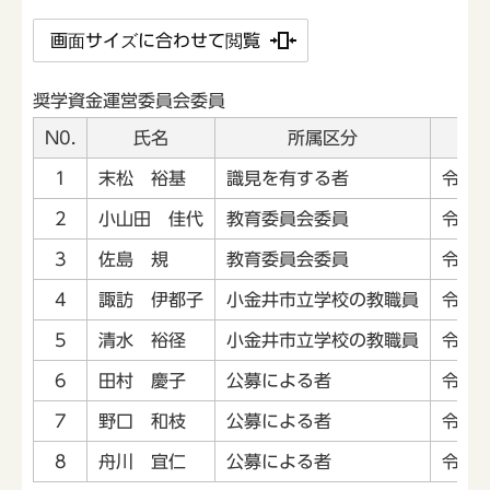
画面サイズに合わせて閲覧
奨学資金運営委員会委員
N0.
氏名
所属区分
1
末松 裕基
識見を有する者
令和8
2
小山田 佳代
教育委員会委員
令和8
3
佐島 規
教育委員会委員
令和8
4
諏訪 伊都子
小金井市立学校の教職員
令和8
5
清水 裕径
小金井市立学校の教職員
令和8
6
田村 慶子
公募による者
令和8
7
野口 和枝
公募による者
令和8
8
舟川 宜仁
公募による者
令和8